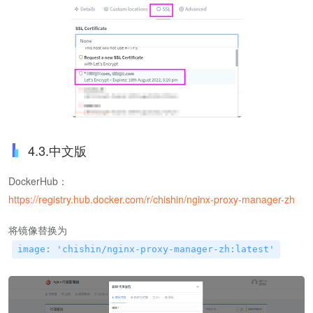
4.3.中文版
DockerHub：
https://registry.hub.docker.com/r/chishin/nginx-proxy-manager-zh
将镜像替换为
image: 'chishin/nginx-proxy-manager-zh:latest'