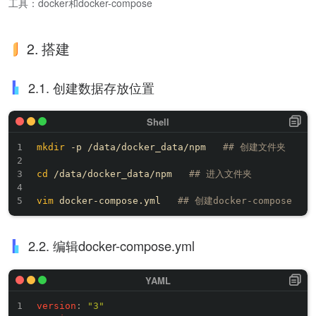
工具：docker和docker-compose
2. 搭建
2.1. 创建数据存放位置
mkdir
 -p /data/docker_data/npm   
## 创建文件夹
cd
 /data/docker_data/npm   
## 进入文件夹
vim
 docker-compose.yml   
## 创建docker-compose
2.2. 编辑docker-compose.yml
version
:
"3"