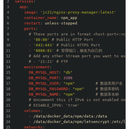
services
:
app
:
image
:
'jc21/nginx-proxy-manager:latest'
container_name
:
 npm_app

restart
:
 unless
-
stopped

ports
:
# These ports are in format <host-port>:<co
-
'80:80'
# Public HTTP Port
-
'443:443'
# Public HTTPS Port
-
'8888:81'
# 管理端口，修改为自己的
# Add any other Stream port you want to exp
# - '21:21' # FTP
environment
:
DB_MYSQL_HOST
:
"db"
DB_MYSQL_PORT
:
3306
DB_MYSQL_USER
:
"npm"
# 数据库用户名
DB_MYSQL_PASSWORD
:
"npm"
# 数据库密码
DB_MYSQL_NAME
:
"npm"
# 数据库名称
# Uncomment this if IPv6 is not enabled on 
# DISABLE_IPV6: 'true'
volumes
:
-
 /data/docker_data/npm/data
:
/data

-
 /data/docker_data/npm/letsencrypt
:
/etc/le
networks
: