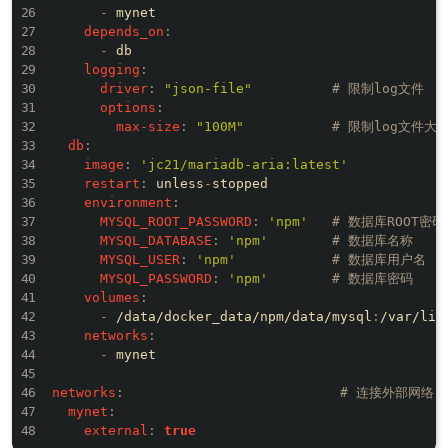
-
 mynet

depends_on
:
-
 db

logging
:
driver
:
"json-file"
# 限制log文件
options
:
max-size
:
"100M"
# 限制log文件大
db
:
image
:
'jc21/mariadb-aria:latest'
restart
:
 unless
-
stopped

environment
:
MYSQL_ROOT_PASSWORD
:
'npm'
# 数据库ROOT密码
MYSQL_DATABASE
:
'npm'
# 数据库名称
MYSQL_USER
:
'npm'
# 数据库用户名
MYSQL_PASSWORD
:
'npm'
# 数据库密码
volumes
:
-
 /data/docker_data/npm/data/mysql
:
/var/lib/
networks
:
-
 mynet

networks
:
# 连接外部网络
mynet
:
external
:
true