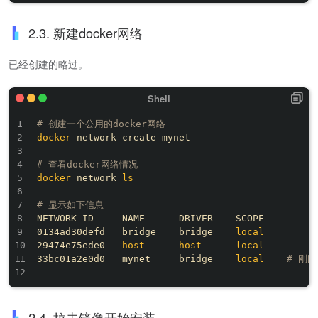
2.3. 新建docker网络
已经创建的略过。
# 创建一个公用的docker网络
docker
 network create mynet

# 查看docker网络情况
docker
 network 
ls
# 显示如下信息
NETWORK ID     NAME      DRIVER    SCOPE

0134ad30defd   bridge    bridge    
local
29474e75ede0   
host
host
local
33bc01a2e0d0   mynet     bridge    
local
# 刚
2.4. 拉去镜像开始安装