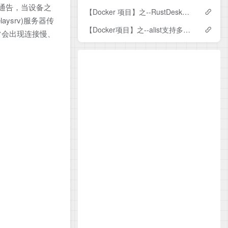
接通告，当设备之
【Docker 项目】之--RustDesk全平台远程桌面连接软件自建服务器流程
ysrv)服务器传
【Docker项目】之--alist支持多个存储项目的综合性网盘直链平台
时经常会出现连接慢、