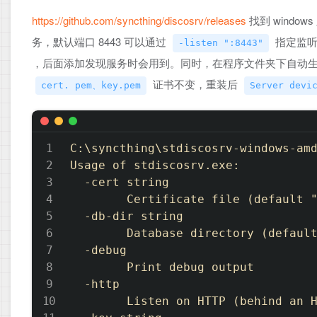
https://github.com/syncthing/discosrv/releases
找到 windo
务，默认端口 8443 可以通过
指定监听
-listen ":8443"
，后面添加发现服务时会用到。同时，在程序文件夹下自动
证书不变，重装后
cert. pem、key.pem
Server devi
C:\syncthing\stdiscosrv-windows-amd
Usage of stdiscosrv.exe:

  -cert string

        Certificate file (default "
  -db-dir string

        Database directory (default
  -debug

        Print debug output

  -http

        Listen on HTTP (behind an H