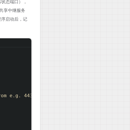
服务器状态端口），
池中共享中继服务
程序启动后，记
om e.g. 443, and be connected to on port 443.