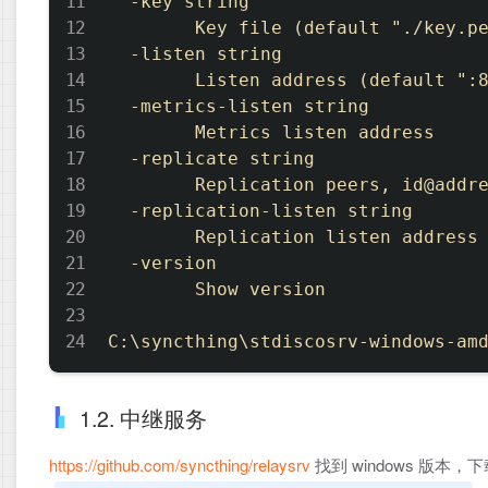
  -key string

        Key file (default "./key.pe
  -listen string

        Listen address (default ":8
  -metrics-listen string

        Metrics listen address

  -replicate string

        Replication peers, id@addre
  -replication-listen string

        Replication listen address 
  -version

        Show version

1.2. 中继服务
https://github.com/syncthing/relaysrv
找到 windows 版本，