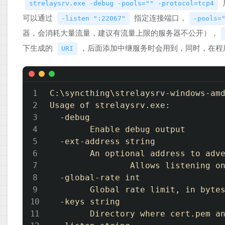
strelaysrv.exe -debug -pools="" -protocol=tcp4
可以通过
指定连接端口，
-listen ":22067"
-pools=
器，会消耗大量流量，建议有流量上限的服务器不公开），
下生成的
，后面添加中继服务时会用到，同时，在程
URI
C:\syncthing\strelaysrv-windows-amd
Usage of strelaysrv.exe:

  -debug

        Enable debug output

  -ext-address string

        An optional address to adve
                Allows listening on
  -global-rate int

        Global rate limit, in bytes
  -keys string

        Directory where cert.pem an