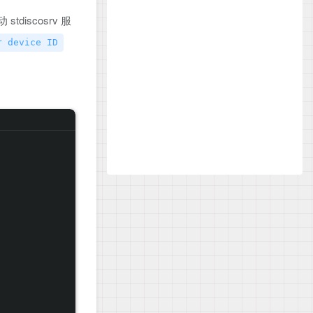
 stdiscosrv 服
r device ID