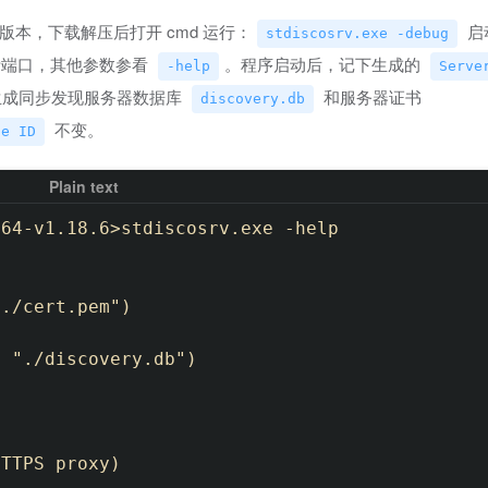
ws 版本，下载解压后打开 cmd 运行：
启动
stdiscosrv.exe -debug
端口，其他参数参看
。程序启动后，记下生成的
-help
Serve
生成同步发现服务器数据库
和服务器证书
discovery.db
不变。
ce ID
64-v1.18.6>stdiscosrv.exe -help

./cert.pem")

 "./discovery.db")

TTPS proxy)
