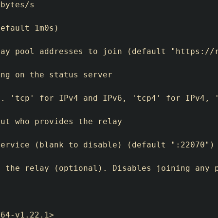
bytes/s

efault 1m0s)

ay pool addresses to join (default "https://r
ng on the status server

. 'tcp' for IPv4 and IPv6, 'tcp4' for IPv4, '
ut who provides the relay

ervice (blank to disable) (default ":22070")

 the relay (optional). Disables joining any p