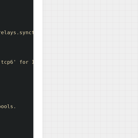
elays.syncthing.net/endpoint")

tcp6' for IPv6 (default "tcp")

ools.
