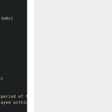
1m0s)

)

period of time, the connection is terminated.
ayed within this period of time, the session 