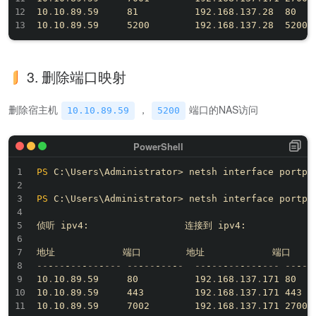
10
.
10
.
89
.
59     81          192
.
168
.
137
.
28  80

10
.
10
.
89
.
59     5200        192
.
168
.
137
.
3. 删除端口映射
删除宿主机
，
端口的NAS访问
10.10.89.59
5200
PS
 C:\Users\Administrator> netsh interface portpr
PS
 C:\Users\Administrator> netsh interface portpro
侦听 ipv4:                 连接到 ipv4:

--
-
--
-
--
-
--
-
--
-
--
-
--
-
--
-
-
--
-
--
-
--
-
--
-
--
-
--
-
--
10
.
10
.
89
.
59     80          192
.
168
.
137
.
171 80

10
.
10
.
89
.
59     443         192
.
168
.
137
.
171 443

10
.
10
.
89
.
59     7002        192
.
168
.
137
.
171 27002
