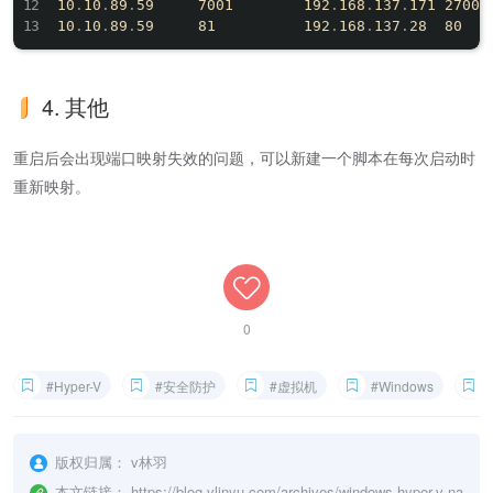
10
.
10
.
89
.
59     7001        192
.
168
.
137
.
171 27001

10
.
10
.
89
.
59     81          192
.
168
.
137
.
4. 其他
重启后会出现端口映射失效的问题，可以新建一个脚本在每次启动时
重新映射。
0
#Hyper-V
#安全防护
#虚拟机
#Windows
版权归属：
v林羽
本文链接：
https://blog.vlinyu.com/archives/windows-hyper-v-na