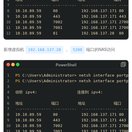
--
-
--
-
--
-
--
-
--
-
--
-
--
-
--
-
-
--
-
--
-
--
-
--
-
--
-
--
-
--
10
.
10
.
89
.
59     80          192
.
168
.
137
.
171 80

10
.
10
.
89
.
59     443         192
.
168
.
137
.
171 443

10
.
10
.
89
.
59     7002        192
.
168
.
137
.
171 27002

10
.
10
.
89
.
59     7001        192
.
168
.
137
.
171 27001

10
.
10
.
89
.
59     81          192
.
168
.
137
.
新增虚拟机
，
端口的NAS访问
192.168.137.28
5200
PS
 C:\Users\Administrator> netsh interface portpr
PS
 C:\Users\Administrator> netsh interface portpro
侦听 ipv4:                 连接到 ipv4:

--
-
--
-
--
-
--
-
--
-
--
-
--
-
--
-
-
--
-
--
-
--
-
--
-
--
-
--
-
--
10
.
10
.
89
.
59     80          192
.
168
.
137
.
171 80

10
.
10
.
89
.
59     443         192
.
168
.
137
.
171 443

10
.
10
.
89
.
59     7002        192
.
168
.
137
.
171 27002

10
.
10
.
89
.
59     7001        192
.
168
.
137
.
171 27001
