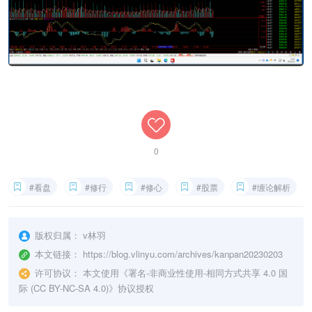
0
#看盘
#修行
#修心
#股票
#缠论解析
版权归属：
v林羽
本文链接：
https://blog.vlinyu.com/archives/kanpan20230203
许可协议：
本文使用《
署名-非商业性使用-相同方式共享 4.0 国
际 (CC BY-NC-SA 4.0)
》协议授权