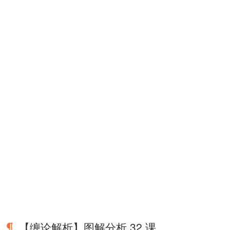
【缠论解析】图解分析 32 课